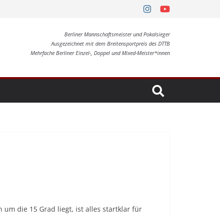
Berliner Mannschaftsmeister und Pokalsieger
Ausgezeichnet mit dem Breitensportpreis des DTTB
Mehrfache Berliner Einzel-, Doppel und Mixed-Meister*innen
m die 15 Grad liegt, ist alles startklar für