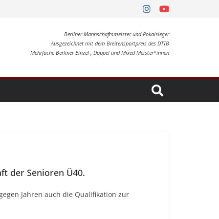
Berliner Mannschaftsmeister und Pokalsieger
Ausgezeichnet mit dem Breitensportpreis des DTTB
Mehrfache Berliner Einzel-, Doppel und Mixed-Meister*innen
ft der Senioren Ü40.
gegen Jahren auch die Qualifikation zur