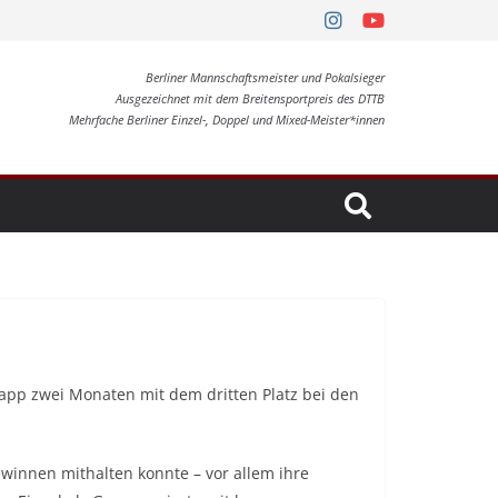
Berliner Mannschaftsmeister und Pokalsieger
Ausgezeichnet mit dem Breitensportpreis des DTTB
Mehrfache Berliner Einzel-, Doppel und Mixed-Meister*innen
app zwei Monaten mit dem dritten Platz bei den
ewinnen mithalten konnte – vor allem ihre