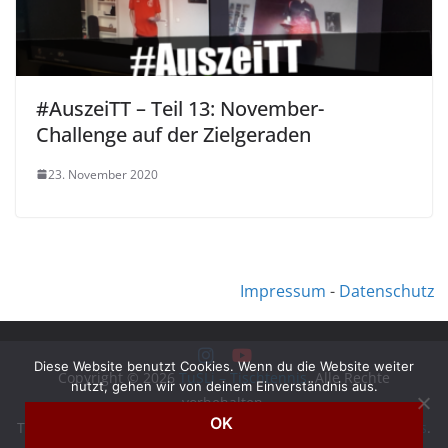
#AuszeiTT – Teil 13: November-
Challenge auf der Zielgeraden
23. November 2020
Impressum
-
Datenschutz
Diese Website benutzt Cookies. Wenn du die Website weiter
Copyright © 2026
TuSLi – Tischtennis
. Alle Rechte
nutzt, gehen wir von deinem Einverständnis aus.
vorbehalten.
OK
Theme:
ColorMag
von ThemeGrill. Präsentiert von
WordPress
.