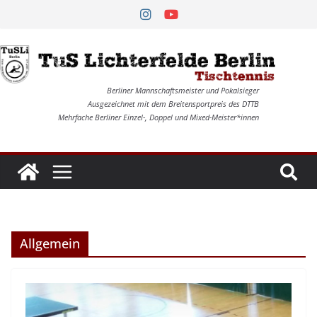
Zum
Inhalt
springen
Berliner Mannschaftsmeister und Pokalsieger
Ausgezeichnet mit dem Breitensportpreis des DTTB
Mehrfache Berliner Einzel-, Doppel und Mixed-Meister*innen
Allgemein