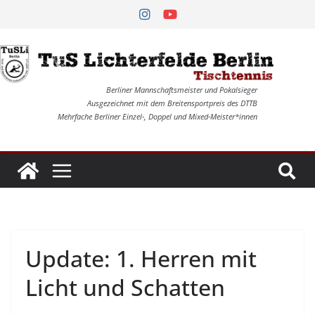
Zum
Inhalt
springen
Berliner Mannschaftsmeister und Pokalsieger
Ausgezeichnet mit dem Breitensportpreis des DTTB
Mehrfache Berliner Einzel-, Doppel und Mixed-Meister*innen
Update: 1. Herren mit
Licht und Schatten