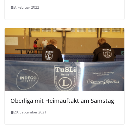
3. Februar 2022
Oberliga mit Heimauftakt am Samstag
20. September 2021