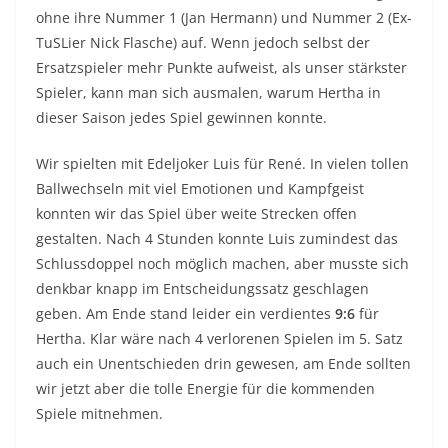
ohne ihre Nummer 1 (Jan Hermann) und Nummer 2 (Ex-
TuSLier Nick Flasche) auf. Wenn jedoch selbst der
Ersatzspieler mehr Punkte aufweist, als unser stärkster
Spieler, kann man sich ausmalen, warum Hertha in
dieser Saison jedes Spiel gewinnen konnte.
Wir spielten mit Edeljoker Luis für René. In vielen tollen
Ballwechseln mit viel Emotionen und Kampfgeist
konnten wir das Spiel über weite Strecken offen
gestalten. Nach 4 Stunden konnte Luis zumindest das
Schlussdoppel noch möglich machen, aber musste sich
denkbar knapp im Entscheidungssatz geschlagen
geben. Am Ende stand leider ein verdientes
9:6
für
Hertha. Klar wäre nach 4 verlorenen Spielen im 5. Satz
auch ein Unentschieden drin gewesen, am Ende sollten
wir jetzt aber die tolle Energie für die kommenden
Spiele mitnehmen.